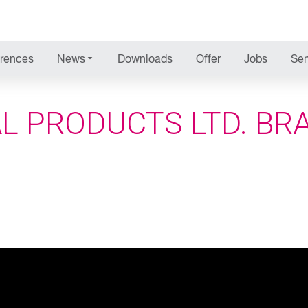
NEWS
rences
News
Downloads
Offer
Jobs
Sem
L PRODUCTS LTD. BR