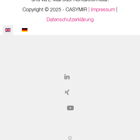
und via E-Mail oder Kontaktformular.
Copyright © 2025 - CASYMIR
| Impressum
|
Datenschutzerklärung
Select your language