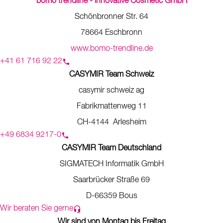
bomo trendline - innovative Cosmetic GmbH
Schönbronner Str. 64
78664 Eschbronn
www.bomo-trendline.de
+41 61 716 92 22
CASYMIR Team Schweiz
casymir schweiz ag
Fabrikmattenweg 11
CH-4144 Arlesheim
+49 6834 9217-0
CASYMIR Team Deutschland
SIGMATECH Informatik GmbH
Saarbrücker Straße 69
D-66359 Bous
Wir beraten Sie gerne
Wir sind von Montag bis Freitag