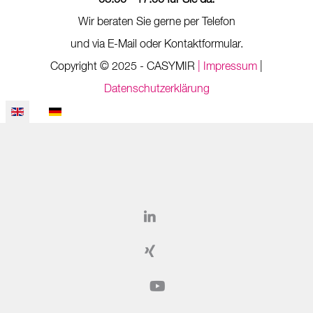
08:00 - 17:00 für Sie da.
Wir beraten Sie gerne per Telefon
und via E-Mail oder Kontaktformular.
Copyright © 2025 - CASYMIR
| Impressum
|
Datenschutzerklärung
Select your language